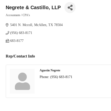
Negrete & Castillo, LLP
Accountants / CPA's
Categories
5401 N. Mccoll
McAllen
TX
78504
(956) 683-8171
683-8177
Rep/Contact Info
Agustin Negrete
Phone:
(956) 683-8171